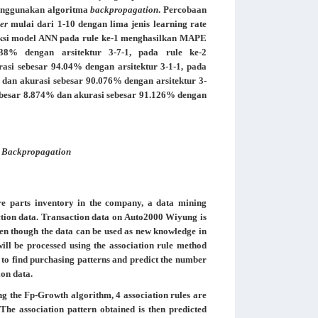
ggunakan algoritma
backpropagation
. Percobaan
er
mulai dari 1-10 dengan lima jenis learning rate
ksi model ANN pada rule ke-1 menghasilkan MAPE
38% dengan arsitektur 3-7-1, pada rule ke-2
si sebesar 94.04% dengan arsitektur 3-1-1, pada
dan akurasi sebesar 90.076% dengan arsitektur 3-
ebesar 8.874% dan akurasi sebesar 91.126% dengan
,
Backpropagation
 parts inventory in the company, a data mining
action data. Transaction data on Auto2000 Wiyung is
ven though the data can be used as new knowledge in
will be processed using the association rule method
 to find purchasing patterns and predict the number
ion data.
ng the Fp-Growth algorithm, 4 association rules are
he association pattern obtained is then predicted