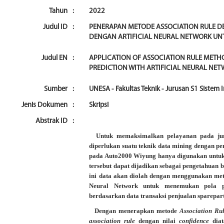
Tahun
:
2022
Judul ID
:
PENERAPAN METODE ASSOCIATION RULE D
DENGAN ARTIFICIAL NEURAL NETWORK UN
Judul EN
:
APPLICATION OF ASSOCIATION RULE MET
PREDICTION WITH ARTIFICIAL NEURAL NE
Sumber
:
UNESA - Fakultas Teknik - Jurusan S1 Sistem
Jenis Dokumen
:
Skripsi
Abstrak ID
:
Untuk memaksimalkan pelayanan pada juml
diperlukan suatu teknik data mining dengan pe
pada Auto2000 Wiyung hanya digunakan untuk
tersebut dapat dijadikan sebagai pengetahuan 
ini data akan diolah dengan menggunakan metod
Neural Network untuk menemukan pola p
berdasarkan data transaksi penjualan sparepart
Dengan menerapkan metode
Association Ru
association rule
dengan nilai
confidence
diat