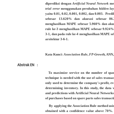
diprediksi dengan
Artificial Neural Network
men
trial error
menggunakan
perubahan
hidden lay
yaitu 0.01, 0.02, 0.001, 0.002, dan 0.003.
Predi
sebesar 13.620% dan akurasi sebesar 86.
menghasilkan MAPE sebesar 5.960% dan akura
rule ke-3 menghasilkan MAPE sebesar 9.924% 
3-1, dan pada rule ke-4 menghasilkan MAPE s
arsitektur 3-6-1.
Kata Kunci:
Association Rule
,
FP-Growth,
ANN
Abstrak EN
:
To maximize service on the number of spare
technique is needed with the use of sales trans
only used to determine the company's profit, e
determining inventory. In this study, the data 
and predictions with Artificial Neural Networks
of purchases based on spare parts sales transact
By applying the Association Rule method usi
obtained with a confidence value above 70%. T