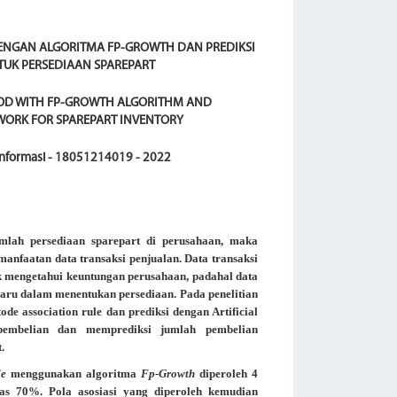
ENGAN ALGORITMA FP-GROWTH DAN PREDIKSI
TUK PERSEDIAAN SPAREPART
HOD WITH FP-GROWTH ALGORITHM AND
TWORK FOR SPAREPART INVENTORY
 Informasi - 18051214019 - 2022
ah persediaan sparepart di perusahaan, maka
manfaatan data transaksi penjualan. Data transaksi
 mengetahui keuntungan perusahaan, padahal data
baru dalam menentukan persediaan. Pada penelitian
e association rule dan prediksi dengan Artificial
embelian dan memprediksi jumlah pembelian
.
le
menggunakan algoritma
Fp-Growth
diperoleh 4
as 70%. Pola asosiasi yang diperoleh kemudian