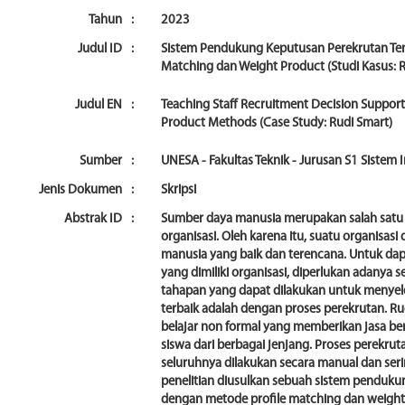
Tahun
:
2023
Judul ID
:
Sistem Pendukung Keputusan Perekrutan Te
Matching dan Weight Product (Studi Kasus: 
Judul EN
:
Teaching Staff Recruitment Decision Support
Product Methods (Case Study: Rudi Smart)
Sumber
:
UNESA - Fakultas Teknik - Jurusan S1 Sistem
Jenis Dokumen
:
Skripsi
Abstrak ID
:
Sumber daya manusia merupakan salah satu 
organisasi. Oleh karena itu, suatu organisas
manusia yang baik dan terencana. Untuk dap
yang dimiliki organisasi, diperlukan adanya s
tahapan yang dapat dilakukan untuk menyel
terbaik adalah dengan proses perekrutan. R
belajar non formal yang memberikan jasa b
siswa dari berbagai jenjang. Proses perekru
seluruhnya dilakukan secara manual dan sering
penelitian diusulkan sebuah sistem penduk
dengan metode profile matching dan weight