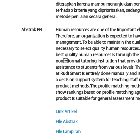
diterapkan karena mampu menunjukkan pera
terhadap kriteria yang diprioritaskan, seda
metode penilaian secara general.
Abstrak EN
:
Human resources are one of the important el
Therefore, an organization is expected to 
management. To be able to maintain the qualit
necessary to select quality human resources. 
best quality human resources is through the 
nonformal tutoring institution that provide
assistance to students from various levels. T
at Rudi Smart is entirely done manually and i
a decision support system for teaching staff
product methods. The profile matching method 
show rankings based on profile matching again
product is suitable for general assessment 
Link Artikel
File Abstrak
File Lampiran