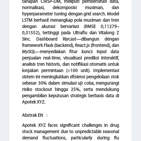
tahapan CRISP-DM, meliputi pembersihan data,
normalisasi, dekomposisi musiman, dan
hyperparameter tuning dengan grid search. Model
LSTM berhasil menangkap pola musiman dan tren
dengan akurasi bervariasi (RMSE 0,11279–
0,31552), tertinggi pada Ultraflu dan Vitalong Z
Sinc. Dashboard Riycast—dibangun dengan
framework Flask (backend), React.js (frontend), dan
MySQL—menyediakan fitur kunci: input data
penjualan real-time, visualisasi prediksi interaktif,
analisis tren historis, dan notifikasi otomatis untuk
lonjakan permintaan (>100 unit). Implementasi
sistem ini meningkatkan efisiensi pengelolaan stok
sebesar 30% dalam simulasi uji coba, mengurangi
risiko stockout hingga 25%, serta mendukung
pengambilan keputusan strategis berbasis data di
Apotek XYZ.
Abstrak EN
:
Apotek XYZ faces significant challenges in drug
stock management due to unpredictable seasonal
demand fluctuations, particularly during flu