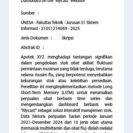
Dashboard on the "Riycast" Website
Sumber
:
UNESA - Fakultas Teknik - Jurusan S1 Sistem
Informasi - 21051214069 - 2025
Jenis Dokumen
:
Skripsi
Abstrak ID
:
Apotek XYZ menghadapi tantangan signifikan
dalam pengelolaan stok obat akibat fluktuasi
permintaan musiman yang tidak terduga, terutama
selama musim flu, yang berpotensi menyebabkan
kekurangan stok atau kelebihan persediaan.
Penelitian ini mengimplementasikan metode Long
Short-Term Memory (LSTM) untuk meramalkan
penjualan obat berbasis time series dan
mengembangkan dashboard berbasis web
"Riycast" sebagai solusi interaktif manajemen stok.
Data historis penjualan harian periode Januari
2021–Desember 2024 dari 10 jenis obat utama
(termasuk multivitamin dan obat flu) diolah melalui