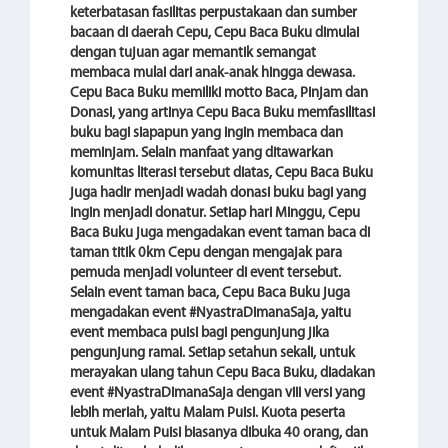
keterbatasan fasilitas perpustakaan dan sumber
bacaan di daerah Cepu, Cepu Baca Buku dimulai
dengan tujuan agar memantik semangat
membaca mulai dari anak-anak hingga dewasa.
Cepu Baca Buku memiliki motto Baca, Pinjam dan
Donasi, yang artinya Cepu Baca Buku memfasilitasi
buku bagi siapapun yang ingin membaca dan
meminjam. Selain manfaat yang ditawarkan
komunitas literasi tersebut diatas, Cepu Baca Buku
juga hadir menjadi wadah donasi buku bagi yang
ingin menjadi donatur. Setiap hari Minggu, Cepu
Baca Buku juga mengadakan event taman baca di
taman titik 0km Cepu dengan mengajak para
pemuda menjadi volunteer di event tersebut.
Selain event taman baca, Cepu Baca Buku juga
mengadakan event #NyastraDimanaSaja, yaitu
event membaca puisi bagi pengunjung jika
pengunjung ramai. Setiap setahun sekali, untuk
merayakan ulang tahun Cepu Baca Buku, diadakan
event #NyastraDimanaSaja dengan viii versi yang
lebih meriah, yaitu Malam Puisi. Kuota peserta
untuk Malam Puisi biasanya dibuka 40 orang, dan