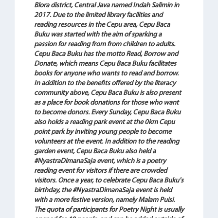
Blora district, Central Java named Indah Salimin in
2017. Due to the limited library facilities and
reading resources in the Cepu area, Cepu Baca
Buku was started with the aim of sparking a
passion for reading from from children to adults.
Cepu Baca Buku has the motto Read, Borrow and
Donate, which means Cepu Baca Buku facilitates
books for anyone who wants to read and borrow.
In addition to the benefits offered by the literacy
community above, Cepu Baca Buku is also present
as a place for book donations for those who want
to become donors. Every Sunday, Cepu Baca Buku
also holds a reading park event at the 0km Cepu
point park by inviting young people to become
volunteers at the event. In addition to the reading
garden event, Cepu Baca Buku also held a
#NyastraDimanaSaja event, which is a poetry
reading event for visitors if there are crowded
visitors. Once a year, to celebrate Cepu Baca Buku's
birthday, the #NyastraDimanaSaja event is held
with a more festive version, namely Malam Puisi.
The quota of participants for Poetry Night is usually