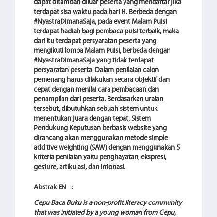
dapat ditambah diluar peserta yang mendaftar jika
terdapat sisa waktu pada hari H. Berbeda dengan
#NyastraDimanaSaja, pada event Malam Puisi
terdapat hadiah bagi pembaca puisi terbaik, maka
dari itu terdapat persyaratan peserta yang
mengikuti lomba Malam Puisi, berbeda dengan
#NyastraDimanaSaja yang tidak terdapat
persyaratan peserta. Dalam penilaian calon
pemenang harus dilakukan secara objektif dan
cepat dengan menilai cara pembacaan dan
penampilan dari peserta. Berdasarkan uraian
tersebut, dibutuhkan sebuah sistem untuk
menentukan juara dengan tepat. Sistem
Pendukung Keputusan berbasis website yang
dirancang akan menggunakan metode simple
additive weighting (SAW) dengan menggunakan 5
kriteria penilaian yaitu penghayatan, ekspresi,
gesture, artikulasi, dan intonasi.
Abstrak EN
:
Cepu Baca Buku is a non-profit literacy community
that was initiated by a young woman from Cepu,