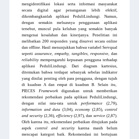
mengidentifikasi lokasi serta informasi masyarakat 
secara digital agar penanganan lebih efektif, 
dikembangkanlah aplikasi PeduliLindungi. Namun, 
dengan semakin meluasnya penggunaan aplikasi 
tersebut, muncul pula keluhan yang semakin banyak 
mengenai kesalahan dan kinerjanya. Penelitian ini 
melibatkan 200 responden yang disurvei secara online 
dan offline. Hasil menunjukkan bahwa variabel Servqual 
seperti 
assurance, empathy, tangibles, responsive, 
dan 
reliability 
mempengaruhi kepuasan pengguna terhadap 
aplikasi PeduliLindungi. Dari diagram kartesius, 
ditemukan bahwa terdapat sebanyak sebelas indikator 
yang dinilai penting oleh para pengguna, dengan tujuh 
di kuadran A dan empat di kuadran B. Selain itu,  
PIECES 
Framework 
digunakan untuk memberikan 
rekomendasi perbaikan pada aplikasi PeduliLindungi, 
dengan nilai rata-rata untuk 
performance 
(2,79), 
information and data
 (3,04),
 economy 
(2,85), 
control 
and security
 (2,36),
 efficienc
y (2,97), dan 
service
 (2,87). 
Oleh karena itu, rekomendasi perbaikan ditujukan pada 
aspek 
control and security
 karena masih belum 
mencapai kategori baik. Rekomendasi ini bertujuan 