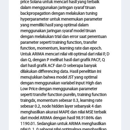
price Solana untuk mencari hasil yang terbaik
dalam menggunakan jaringan syaraf tiruan
backpropagation dengan melakukan tuning
hyperparameter untuk menemukan parameter
yang memiliki hasil yang optimal dalam
menggunakan jaringan syaraf model tiruan
dengan melakukan trial dan error saat penentuan
parameter seperti training function, transfer
function, momentum, learning rate dan epoch.
Untuk ARIMA mencari nilai viii optimal dari nilai P, D
dan Q, dengan P melihat hasil dari grafik PACF, Q
dari hasil grafik ACF dan D seberapa banyak
dilakukan differencing data. Hasil penelitian ini
menujukkan bahwa model JST yang optimal
dengan menggunakan variabel input High dan
Low Price dengan menggunakan parameter
seperti transfer function purelin, training function
traingdx, momentum sebesar 0.3, learning rate
sebesar 0.2, node hidden layer sebanyak 4 dan
menghasilkan akurasi MAPE dan nilai MSE terbaik
dari model ARIMA dengan hasil 98.9186% dan
1190.01. Sedangkan untuk ARIMA menghasilkan
nilai 0 ,1 ,0 sebagai nilai optimalnya menghasilkan