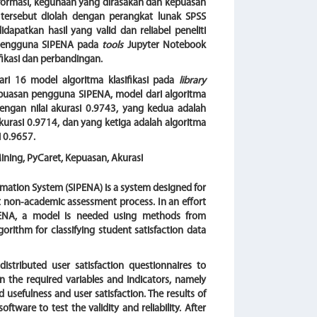
 informasi, kegunaan yang dirasakan dan kepuasan
r tersebut diolah dengan perangkat lunak SPSS
 didapatkan hasil yang valid dan reliabel peneliti
 pengguna SIPENA pada
tools
Jupyter Notebook
fikasi dan perbandingan.
ari 16 model algoritma klasifikasi pada
library
puasan pengguna SIPENA, model dari algoritma
engan nilai akurasi 0.9743, yang kedua adalah
kurasi 0.9714, dan yang ketiga adalah algoritma
i 0.9657.
Mining, PyCaret, Kepuasan, Akurasi
tion System (SIPENA) is a system designed for
dent non-academic assessment process. In an effort
IPENA, a model is needed using methods from
rithm for classifying student satisfaction data
distributed user satisfaction questionnaires to
n the required variables and indicators, namely
d usefulness and user satisfaction. The results of
tware to test the validity and reliability. After