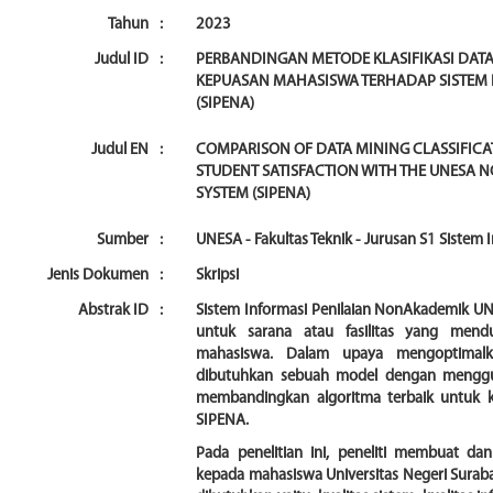
Tahun
:
2023
Judul ID
:
PERBANDINGAN METODE KLASIFIKASI DAT
KEPUASAN MAHASISWA TERHADAP SISTEM
(SIPENA)
Judul EN
:
COMPARISON OF DATA MINING CLASSIFICA
STUDENT SATISFACTION WITH THE UNESA
SYSTEM (SIPENA)
Sumber
:
UNESA - Fakultas Teknik - Jurusan S1 Sistem
Jenis Dokumen
:
Skripsi
Abstrak ID
:
Sistem Informasi Penilaian NonAkademik UN
untuk sarana atau fasilitas yang mend
mahasiswa. Dalam upaya mengoptimalk
dibutuhkan sebuah model dengan mengg
membandingkan algoritma terbaik untuk k
SIPENA.
Pada penelitian ini, peneliti membuat 
kepada mahasiswa Universitas Negeri Suraba