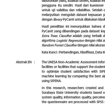
dibutuhkan yaitu, kualitas sistem, kualitas
pengguna itu sendiri. Hasil dari kuesione
untuk uji validitas dan reliabilitas. Setelah
melanjutkan mengolah dataset kepuasan
dengan
library
PyCaret untuk dilakukan klasi
Hasil penelitian ini menunjukkan bahwa d
PyCaret yang dibandingan pada dataset ke
Extra Trees Classifier
adalah yang terbaik d
algoritma
Logistic Regression
dengan nilai a
Random Forest Classifier
dengan nilai akuras
Kata Kunci
:
Perbandingan, Klasifikasi, Data 
Abstrak EN
:
The UNESA Non-Academic Assessment Informa
facilities or facilities that support the stu
to optimize student satisfaction with S
machine learning by comparing the best algo
using SIPENA.
In this research, researchers created and 
Surabaya State University students based o
system quality, information quality, perceive
the questionnaire are processed with SPSS sof