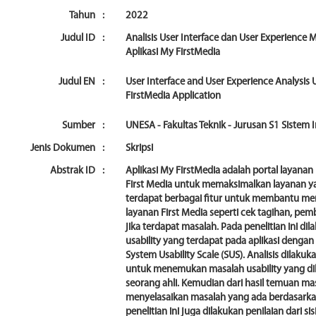
Tahun
:
2022
Judul ID
:
Analisis User Interface dan User Experienc
Aplikasi My FirstMedia
Judul EN
:
User Interface and User Experience Analysis 
FirstMedia Application
Sumber
:
UNESA - Fakultas Teknik - Jurusan S1 Sistem
Jenis Dokumen
:
Skripsi
Abstrak ID
:
Aplikasi My FirstMedia adalah portal layana
First Media untuk memaksimalkan layanan y
terdapat berbagai fitur untuk membantu 
layanan First Media seperti cek tagihan, pe
jika terdapat masalah. Pada penelitian ini di
usability yang terdapat pada aplikasi deng
System Usability Scale (SUS). Analisis dilak
untuk menemukan masalah usability yang di
seorang ahli. Kemudian dari hasil temuan ma
menyelasaikan masalah yang ada berdasarkan
penelitian ini juga dilakukan penilaian dari s