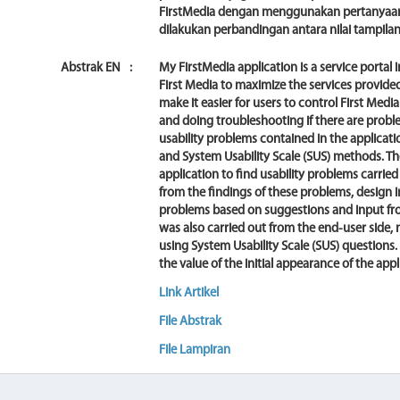
FirstMedia dengan menggunakan pertanyaan S
dilakukan perbandingan antara nilai tampilan
Abstrak EN
:
My FirstMedia application is a service portal
First Media to maximize the services provided 
make it easier for users to control First Medi
and doing troubleshooting if there are proble
usability problems contained in the applicati
and System Usability Scale (SUS) methods. The
application to find usability problems carrie
from the findings of these problems, design
problems based on suggestions and input fro
was also carried out from the end-user side,
using System Usability Scale (SUS) question
the value of the initial appearance of the app
Link Artikel
File Abstrak
File Lampiran