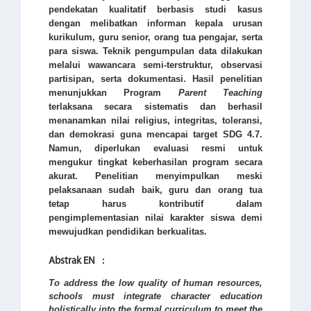
pendekatan kualitatif berbasis studi kasus
dengan melibatkan informan kepala urusan
kurikulum, guru senior, orang tua pengajar, serta
para siswa. Teknik pengumpulan data dilakukan
melalui wawancara semi-terstruktur, observasi
partisipan, serta dokumentasi. Hasil penelitian
menunjukkan Program
Parent Teaching
terlaksana secara sistematis dan berhasil
menanamkan nilai religius, integritas, toleransi,
dan demokrasi guna mencapai target SDG 4.7.
Namun, diperlukan evaluasi resmi untuk
mengukur tingkat keberhasilan program secara
akurat. Penelitian menyimpulkan meski
pelaksanaan sudah baik, guru dan orang tua
tetap harus kontributif dalam
pengimplementasian nilai karakter siswa demi
mewujudkan pendidikan berkualitas.
Abstrak EN
:
To address the low quality of human resources,
schools must integrate character education
holistically into the formal curriculum to meet the