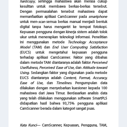
hardcopy
, sehingga mahasiswa akan merasa cukup
kesulitan untuk membawa berkas-berkas tersebut.
Dengan permasalahan tersebut mahasiswa dapat
memanfaatkan aplikasi CamScanner pada
smartphone
untuk men-
scan
semua berkas manual menjadi bentuk
digital tanpa harus mengantri ke tempat fotokopi.
Kepuasan pengguna dengan kinerja sistem adalah tolok
ukur untuk menerapkan teknologi informasi. Penelitian
ini menggunakan metode
Technology Acceptance
Model
(TAM) dan
End User Computing Satisfaction
(EUCS) untuk mengetahui kepuasan pengguna
terhadap aplikasi CamScanner. Faktor yang dibahas
dalam metode TAM diantaranya adalah faktor
Perceived
Uselfulness
,
Perceived Ease of Use
, dan
Attitude toward
Using
. Sedangkan faktor yang digunakan pada metode
EUCS diantaranya adalah
Content, Format, Accuracy,
Ease of Use
, dan
Timelines
. Pengumpulan data
dilakukan dengan menyebarkan kuesioner kepada 100
mahasiswa dari Jawa Timur. Berdasarkan analisis data
yang telah dilakukan menggunakan software SmartPLS
didapatkan hasil bahwa 93,75% pengguna aplikasi
CamScanner berada dalam kategori sangat puas.
Kata Kunci
— CamScanner, Kepuasan, Pengguna
,
TAM,