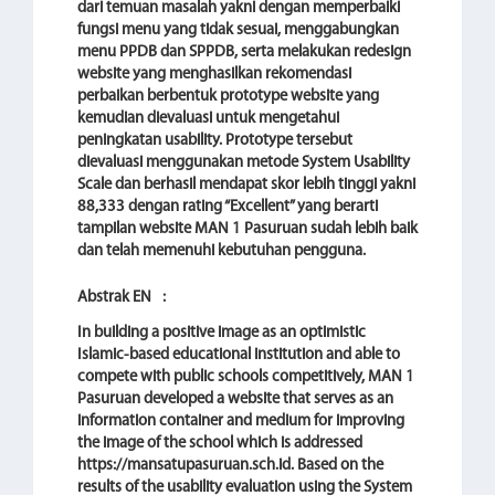
dari temuan masalah yakni dengan memperbaiki
fungsi menu yang tidak sesuai, menggabungkan
menu PPDB dan SPPDB, serta melakukan redesign
website yang menghasilkan rekomendasi
perbaikan berbentuk prototype website yang
kemudian dievaluasi untuk mengetahui
peningkatan usability. Prototype tersebut
dievaluasi menggunakan metode System Usability
Scale dan berhasil mendapat skor lebih tinggi yakni
88,333 dengan rating “Excellent” yang berarti
tampilan website MAN 1 Pasuruan sudah lebih baik
dan telah memenuhi kebutuhan pengguna.
Abstrak EN
:
In building a positive image as an optimistic
Islamic-based educational institution and able to
compete with public schools competitively, MAN 1
Pasuruan developed a website that serves as an
information container and medium for improving
the image of the school which is addressed
https://mansatupasuruan.sch.id. Based on the
results of the usability evaluation using the System