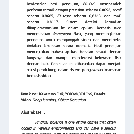
Berdasarkan hasil pengujian, YOLOv9 memperoleh
performa terbaik dengan precision sebesar 0.8096,
recall
sebesar 0.8665,
F1-score
sebesar 0,8363, dan mAP
sebesar 0.8117. Sistem deteksi kemudian
diimplementasikan ke dalam aplikasi berbasis
web
menggunakan
framework
Flask, yang memungkinkan
pengguna untuk mengunggah video dan mendeteksi
tindakan kekerasan secara otomatis. Hasil pengujian
menunjukkan bahwa aplikasi berjalan sesuai dengan
fungsinya dan mampu mendeteksi kekerasan fisik
dengan baik. Penelitian ini diharapkan dapat menjadi
solusi pendukung dalam sistem pengawasan keamanan
berbasis video.
Kata kunci:
Kekerasan Fisik, YOLOv8, YOLOv9, Deteksi
Video,
Deep learning
,
Object Detection
.
Abstrak EN
:
Physical violence is one of the crimes that often
occurs in various environments and can have a serious