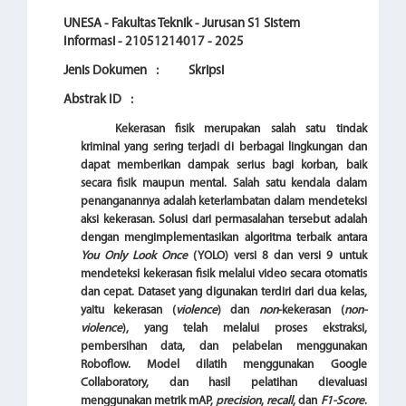
UNESA - Fakultas Teknik - Jurusan S1 Sistem
Informasi - 21051214017 - 2025
Jenis Dokumen
:
Skripsi
Abstrak ID
:
Kekerasan fisik merupakan salah satu tindak
kriminal yang sering terjadi di berbagai lingkungan dan
dapat memberikan dampak serius bagi korban, baik
secara fisik maupun mental. Salah satu kendala dalam
penanganannya adalah keterlambatan dalam mendeteksi
aksi kekerasan. Solusi dari permasalahan tersebut adalah
dengan mengimplementasikan algoritma terbaik antara
You Only Look Once
(YOLO) versi 8 dan versi 9 untuk
mendeteksi kekerasan fisik melalui video secara otomatis
dan cepat. Dataset yang digunakan terdiri dari dua kelas,
yaitu kekerasan (
violence
) dan
non
-kekerasan (
non-
violence
), yang telah melalui proses ekstraksi,
pembersihan data, dan pelabelan menggunakan
Roboflow. Model dilatih menggunakan Google
Collaboratory, dan hasil pelatihan dievaluasi
menggunakan metrik mAP,
precision
,
recall
, dan
F1-Score
.