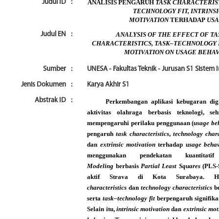
Judul ID
:
ANALISIS PENGARUH
TASK CHARACTERIST
TECHNOLOGY FIT, INTRINS
MOTIVATION
TERHADAP
USA
Judul EN
:
ANALYSIS OF THE EFFECT OF T
CHARACTERISTICS, TASK–TECHNOLOGY FI
MOTIVATION ON USAGE BEHAV
Sumber
:
UNESA - Fakultas Teknik - Jurusan S1 Sistem
Jenis Dokumen
:
Karya Akhir S1
Abstrak ID
:
Perkembangan aplikasi kebugaran dig
aktivitas olahraga berbasis teknologi, 
mempengaruhi perilaku penggunaan (
usage be
pengaruh
task characteristics
,
technology chara
dan
extrinsic motivation
terhadap
usage behav
menggunakan pendekatan kuantit
Modeling
berbasis
Partial Least Squares
(PLS-
aktif Strava di Kota Surabaya. H
characteristics
dan
technology characteristics
be
serta
task–technology fit
berpengaruh signifik
Selain itu,
intrinsic motivation
dan
extrinsic mot