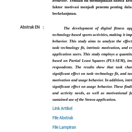
behavior
. Temuan ini menunjukkan bahwa keses
faktor motivasi menjadi penentu penting da
berkelanjutan.
Abstrak EN
:
The development of digital fitness ap
technology-based sports activities, making it imp
behavior. This study aims to analyze the effect 
task–technology fit, intrinsic motivation, and 
application users. This study employs a quanti
based on Partial Least Squares (PLS-SEM), inv
respondents. The results show that task char
significant effect on task–technology fit, and tas
motivation and usage behavior. In addition, intr
significant effect on usage behavior. These fin
and activity needs, as well as motivational f
sustained use of the Strava application.
Link Artikel
File Abstrak
File Lampiran