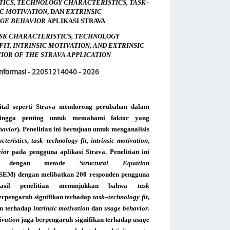
ICS, TECHNOLOGY CHARACTERISTICS, TASK–
IC MOTIVATION
, DAN
EXTRINSIC
GE BEHAVIOR
APLIKASI STRAVA
ASK CHARACTERISTICS, TECHNOLOGY
T, INTRINSIC MOTIVATION, AND EXTRINSIC
IOR OF THE STRAVA APPLICATION
 Informasi - 22051214040 - 2026
ital seperti Strava mendorong perubahan dalam
sehingga penting untuk memahami faktor yang
havior
). Penelitian ini bertujuan untuk menganalisis
cteristics
,
task–technology fit
,
intrinsic motivation
,
ior
pada pengguna aplikasi Strava. Penelitian ini
atif dengan metode
Structural Equation
SEM) dengan melibatkan 200 responden pengguna
asil penelitian menunjukkan bahwa
task
rpengaruh signifikan terhadap
task–technology fit
,
an terhadap
intrinsic motivation
dan
usage behavior
.
ivation
juga berpengaruh signifikan terhadap
usage