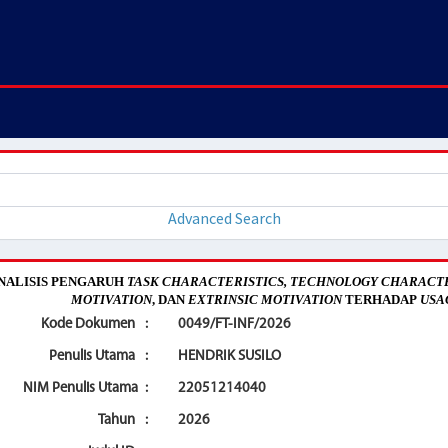
Advanced Search
NALISIS PENGARUH
TASK CHARACTERISTICS, TECHNOLOGY CHARACTER
MOTIVATION
, DAN
EXTRINSIC MOTIVATION
TERHADAP
USA
Kode Dokumen
:
0049/FT-INF/2026
Penulis Utama
:
HENDRIK SUSILO
NIM Penulis Utama
:
22051214040
Tahun
:
2026